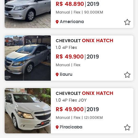
R$
48.890
2019
Manual | Flex | 90.000KM
Americana
ONIX HATCH
CHEVROLET
1.0 4P Flex
R$
49.900
2019
Manual | Flex
Bauru
ONIX HATCH
CHEVROLET
1.0 4P Flex JOY
R$
49.900
2019
Manual | Flex | 121.000KM
Piracicaba