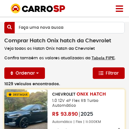
Faça uma nova busca
Comprar Hatch Onix hatch da Chevrolet
Veja todos os Hatch Onix hatch da Chevrolet
Tabela FIPE
Confira também os valores atualizados da
.
Ordenar
Filtrar
1029 veículos encontrados.
ONIX HATCH
CHEVROLET
DESTAQUE
1.0 12V 4P Flex RS Turbo
Automático
R$
93.890
2025
Automático | Flex | 11.000KM