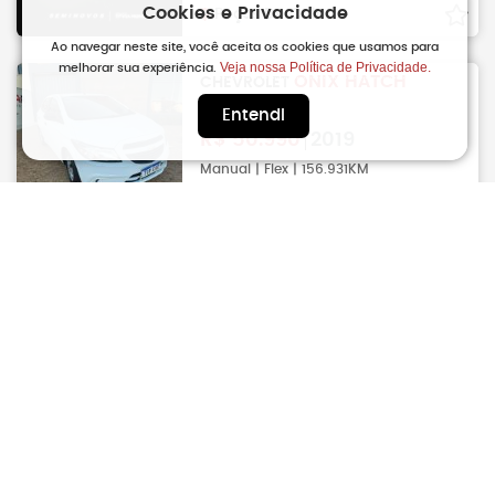
Cookies e Privacidade
Poços De Caldas
Ao navegar neste site, você aceita os cookies que usamos para
Veja nossa Política de Privacidade.
melhorar sua experiência.
ONIX HATCH
CHEVROLET
1.0 4P Flex JOY
Entendi
R$
50.990
2019
Manual | Flex | 156.931KM
Avare
ONIX HATCH
CHEVROLET
1.0 4P Flex JOY
R$
50.990
2019
Manual | Flex | 173.800KM
Sao Jose Dos Campos
ONIX HATCH
CHEVROLET
1.0 4P Flex LT