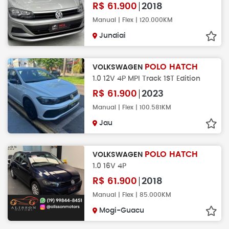
R$
61.900
2018
Manual | Flex | 120.000KM
Jundiai
POLO HATCH
VOLKSWAGEN
1.0 12V 4P MPI Track 1ST Edition
R$
61.900
2023
Manual | Flex | 100.581KM
Jau
POLO HATCH
VOLKSWAGEN
1.0 16V 4P
R$
61.900
2018
Manual | Flex | 85.000KM
Mogi-Guacu