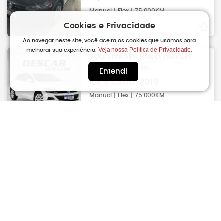
Manual | Flex | 75.000KM
Cookies e Privacidade
Taubate
Ao navegar neste site, você aceita os cookies que usamos para
Veja nossa Política de Privacidade.
melhorar sua experiência.
POLO HATCH
VOLKSWAGEN
1.0 12V 4P MPI Flex
Entendi
R$
63.800
2019
Manual | Flex | 75.000KM
Sao Carlos
POLO HATCH
VOLKSWAGEN
1.0 4P MPI Track
R$
63.890
2024
Manual | Flex | 52.011KM
Campinas