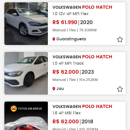
POLO HATCH
VOLKSWAGEN
1.0 12V 4P MPI Flex
R$
61.990
2020
Manual | Flex | 76.936KM
Guaratingueta
POLO HATCH
VOLKSWAGEN
1.0 4P MPI Track
R$
62.000
2023
Manual | Flex | 154.252KM
Jau
POLO HATCH
VOLKSWAGEN
1.6 4P MSI Flex
R$
62.000
2018
Manual | Flex | 100.350KM