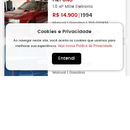
UNO
FIAT
1.0 4P Mille Eletronic
R$
14.900
1994
Manual | Gasolina | 355.000KM
Cookies e Privacidade
Santa Barbara D´oeste
Ao navegar neste site, você aceita os cookies que usamos para
Veja nossa Política de Privacidade.
melhorar sua experiência.
UNO
FIAT
1.0 Mille Fire
Entendi
R$
14.900
1996
Manual | Gasolina
Americana
UNO
FIAT
1.0 SX
R$
14.900
1997
Manual | Gasolina | 271.211KM