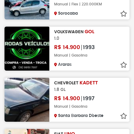
Manual | Flex | 220.000KM
Sorocaba
GOL
VOLKSWAGEN
1.0
R$
14.900
1993
Manual | Gasolina
Araras
KADETT
CHEVROLET
1.8 GL
R$
14.900
1997
Manual | Gasolina
Santa Barbara D´oeste