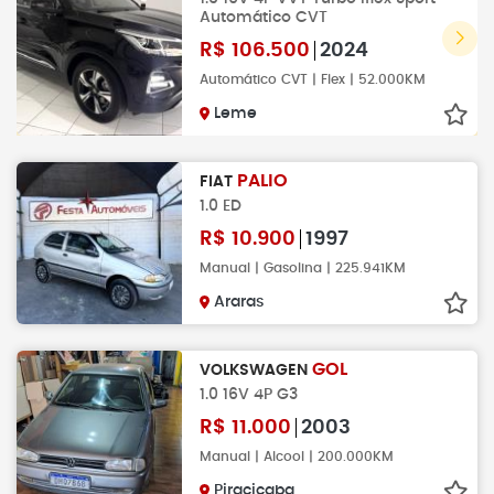
Automático CVT
R$
106.500
2024
Automático CVT | Flex | 52.000KM
Leme
PALIO
FIAT
1.0 ED
R$
10.900
1997
Manual | Gasolina | 225.941KM
Araras
GOL
VOLKSWAGEN
1.0 16V 4P G3
R$
11.000
2003
Manual | Alcool | 200.000KM
Piracicaba