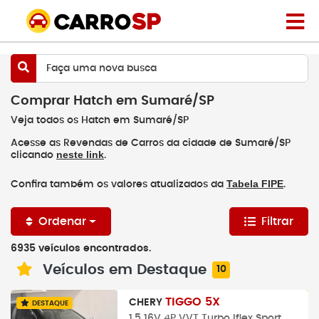
Faça uma nova busca
Comprar Hatch em Sumaré/SP
Veja todos os Hatch em Sumaré/SP
Acesse as Revendas de Carros da cidade de Sumaré/SP
neste link
clicando
.
Tabela FIPE
Confira também os valores atualizados da
.
Ordenar
Filtrar
6935 veículos encontrados.
Veículos em Destaque
10
TIGGO 5X
CHERY
DESTAQUE
1.5 16V 4P VVT Turbo Iflex Sport