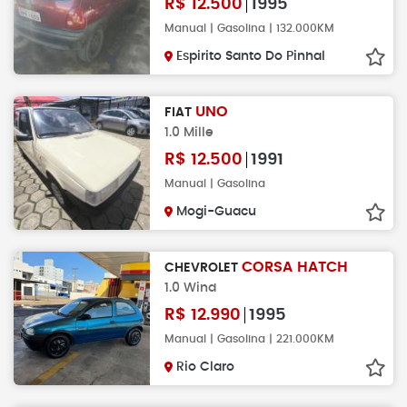
R$
12.500
1995
Manual | Gasolina | 132.000KM
Espirito Santo Do Pinhal
UNO
FIAT
1.0 Mille
R$
12.500
1991
Manual | Gasolina
Mogi-Guacu
CORSA HATCH
CHEVROLET
1.0 Wind
R$
12.990
1995
Manual | Gasolina | 221.000KM
Rio Claro