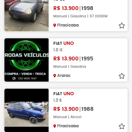
R$
13.900
1998
Manual | Gasolina | 97.000KM
Piracicaba
UNO
FIAT
1.0 IE
R$
13.900
1995
Manual | Gasolina
Araras
UNO
FIAT
1.3 S
R$
13.900
1988
Manual | Alcool
Piracicaba