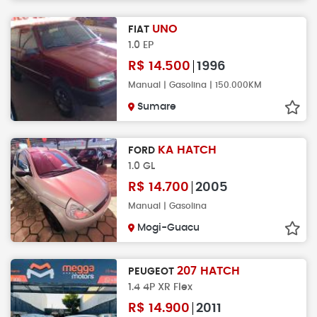
UNO
FIAT
1.0 EP
R$
14.500
1996
Manual | Gasolina | 150.000KM
Sumare
KA HATCH
FORD
1.0 GL
R$
14.700
2005
Manual | Gasolina
Mogi-Guacu
207 HATCH
PEUGEOT
1.4 4P XR Flex
R$
14.900
2011