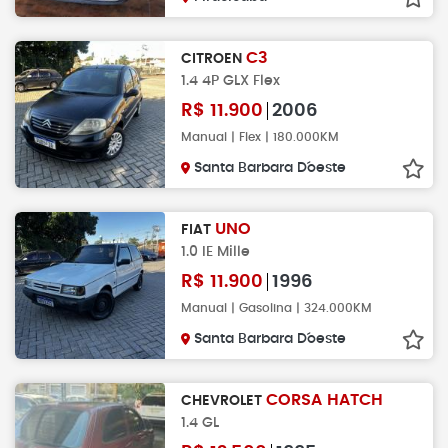
C3
CITROEN
1.4 4P GLX Flex
R$
11.900
2006
Manual | Flex | 180.000KM
Santa Barbara D´oeste
UNO
FIAT
1.0 IE Mille
R$
11.900
1996
Manual | Gasolina | 324.000KM
Santa Barbara D´oeste
CORSA HATCH
CHEVROLET
1.4 GL