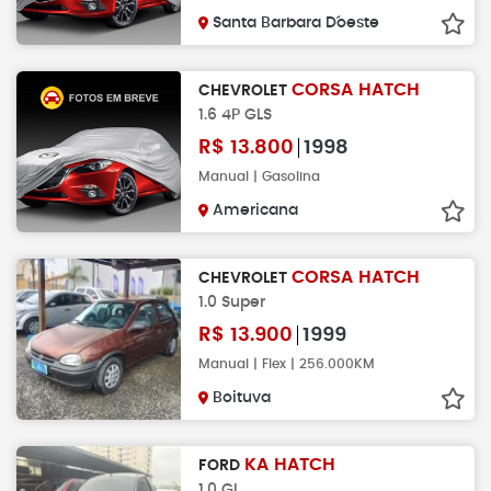
Santa Barbara D´oeste
CORSA HATCH
CHEVROLET
1.6 4P GLS
R$
13.800
1998
Manual | Gasolina
Americana
CORSA HATCH
CHEVROLET
1.0 Super
R$
13.900
1999
Manual | Flex | 256.000KM
Boituva
KA HATCH
FORD
1.0 GL