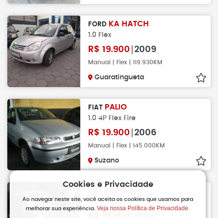
KA HATCH
FORD
1.0 Flex
R$
19.900
2009
Manual | Flex | 119.930KM
Guaratingueta
PALIO
FIAT
1.0 4P Flex Fire
R$
19.900
2006
Manual | Flex | 145.000KM
Suzano
Cookies e Privacidade
PRÊMIO
FIAT
Ao navegar neste site, você aceita os cookies que usamos para
1.5 4P IE CS
Veja nossa Política de Privacidade.
melhorar sua experiência.
R$
19.900
1993