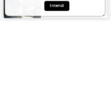
Manual | Gasolina
Entendi
Poa
207 SW
PEUGEOT
1.4 4P Flex XRS
R$
19.990
2012
Manual | Flex | 187.134KM
Mogi Das Cruzes
FIESTA HATCH
FORD
1.0 4P Street
R$
20.000
2005
Manual | GNV e Gasolina | 303.000KM
Sao Jose Dos Campos