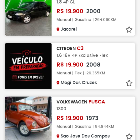
1.8 4P GL
R$
19.900
2000
Manual | Gasolina | 264.060KM
Jacarei
C3
CITROEN
1.6 16V 4P Exclusive Flex
R$
19.900
2008
Manual | Flex | 126.355KM
Mogi Das Cruzes
FUSCA
VOLKSWAGEN
1300
R$
19.900
1973
Manual | Gasolina | 94.844KM
Sao Jose Dos Campos