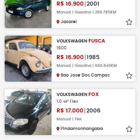
R$
16.900
2001
Manual | Gasolina | 286.785KM
Jacarei
FUSCA
VOLKSWAGEN
1600
R$
16.900
1985
Manual | Gasolina | 666.849KM
Sao Jose Dos Campos
FOX
VOLKSWAGEN
1.0 4P Flex
R$
17.000
2006
Manual | Flex
Pindamonhangaba