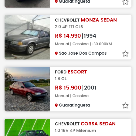
Guaratingueta
MONZA SEDAN
CHEVROLET
2.0 4P EFI GLS
R$
14.990
1994
Manual | Gasolina | 130.000KM
Sao Jose Dos Campos
ESCORT
FORD
1.6 GL
R$
15.900
2001
Manual | Gasolina
Guaratingueta
CORSA SEDAN
CHEVROLET
1.0 16V 4P Milenium