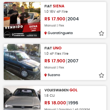
SIENA
FIAT
1.0 16V 4P Fire
R$
17.900
2004
Manual | Flex
Guaratingueta
UNO
FIAT
1.0 4P Flex Fire
R$
17.900
2007
Manual | Flex
Suzano
GOL
VOLKSWAGEN
1.6 CLI
R$
18.000
1996
Manual | Gasolina | 46.000KM