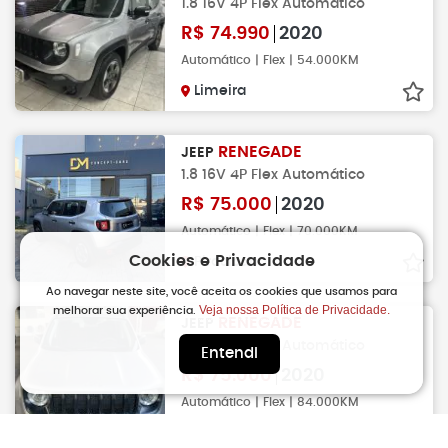
1.8 16V 4P Flex Automático
R$
74.990
2020
Automático | Flex | 54.000KM
Limeira
RENEGADE
JEEP
1.8 16V 4P Flex Automático
R$
75.000
2020
Automático | Flex | 70.000KM
Cookies e Privacidade
Piracicaba
Ao navegar neste site, você aceita os cookies que usamos para
Veja nossa Política de Privacidade.
melhorar sua experiência.
RENEGADE
JEEP
1.8 16V 4P Flex Automático
Entendi
R$
75.000
2020
Automático | Flex | 84.000KM
Limeira