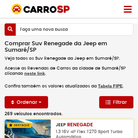
Faça uma nova busca
Comprar Suv Renegade da Jeep em
Sumaré/SP
Veja todos os Suv Renegade da Jeep em Sumaré/SP.
Acesse as Revendas de Carros da cidade de Sumaré/SP
neste link
clicando
.
Tabela FIPE
Confira também os valores atualizados da
.
Ordenar
Filtrar
269 veículos encontrados.
RENEGADE
JEEP
DESTAQUE
1.3 16V 4P Flex T270 Sport Turbo
Automático