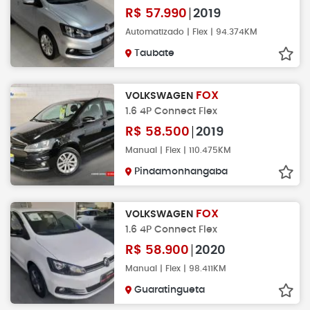
R$
57.990
2019
Automatizado | Flex | 94.374KM
Taubate
FOX
VOLKSWAGEN
1.6 4P Connect Flex
R$
58.500
2019
Manual | Flex | 110.475KM
Pindamonhangaba
FOX
VOLKSWAGEN
1.6 4P Connect Flex
R$
58.900
2020
Manual | Flex | 98.411KM
Guaratingueta