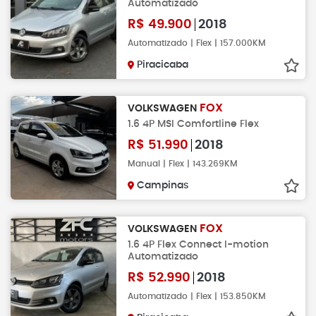
Automatizado
R$
49.900
2018
Automatizado | Flex | 157.000KM
Piracicaba
FOX
VOLKSWAGEN
1.6 4P MSI Comfortline Flex
R$
51.990
2018
Manual | Flex | 143.269KM
Campinas
FOX
VOLKSWAGEN
1.6 4P Flex Connect I-motion
Automatizado
R$
52.990
2018
Automatizado | Flex | 153.850KM