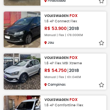
Piracicaba
FOX
VOLKSWAGEN
1.6 4P Connect Flex
R$
53.900
2018
Manual | Flex | 178.000KM
Jau
FOX
VOLKSWAGEN
1.6 4P Flex MSI Xtreme
R$
54.750
2018
Manual | Flex | 101.134KM
Campinas
FOX
VOLKSWAGEN
1.6 4P Comfortline Flex