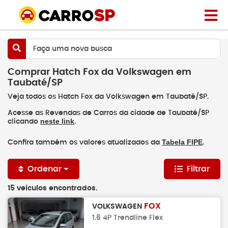
Faça uma nova busca
Comprar Hatch Fox da Volkswagen em
Taubaté/SP
Veja todos os Hatch Fox da Volkswagen em Taubaté/SP.
Acesse as Revendas de Carros da cidade de Taubaté/SP
neste link
clicando
.
Tabela FIPE
Confira também os valores atualizados da
.
Ordenar
Filtrar
15 veículos encontrados.
FOX
VOLKSWAGEN
1.6 4P Trendline Flex