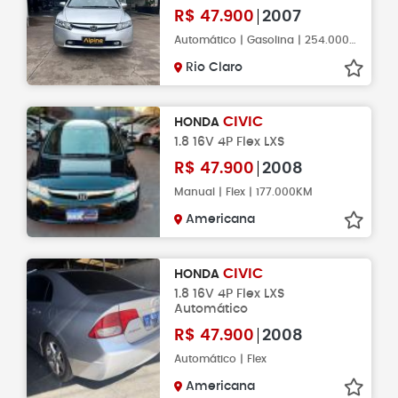
R$
47.900
2007
Automático | Gasolina | 254.000KM
Rio Claro
CIVIC
HONDA
1.8 16V 4P Flex LXS
R$
47.900
2008
Manual | Flex | 177.000KM
Americana
CIVIC
HONDA
1.8 16V 4P Flex LXS
Automático
R$
47.900
2008
Automático | Flex
Americana