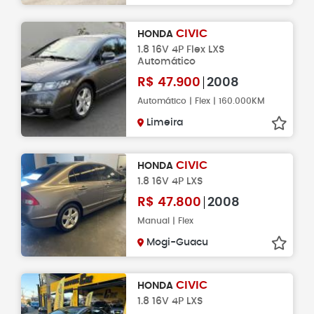
CIVIC
HONDA
1.8 16V 4P Flex LXS
Automático
R$
47.900
2008
Automático | Flex | 160.000KM
Limeira
CIVIC
HONDA
1.8 16V 4P LXS
R$
47.800
2008
Manual | Flex
Mogi-Guacu
CIVIC
HONDA
1.8 16V 4P LXS